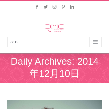
Skip
Facebook
Twitter
Instagram
Pinterest
LinkedIn
to
content
Go to...
Daily Archives:
2014
年12月10日